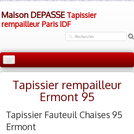
Maison DEPASSE
Tapissier
rempailleur Paris IDF
Accueil
Tapissier rempailleur
Tapissier rempailleur 75 Paris
▼
Ermont 95
Tapissier rempailleur 92 Hauts de Seine
▼
Tapissier Rempailleur 78 Yvelines
▼
Tapissier Fauteuil Chaises 95
Tapissier rempailleur Val d'Oise 95
Ermont
▼