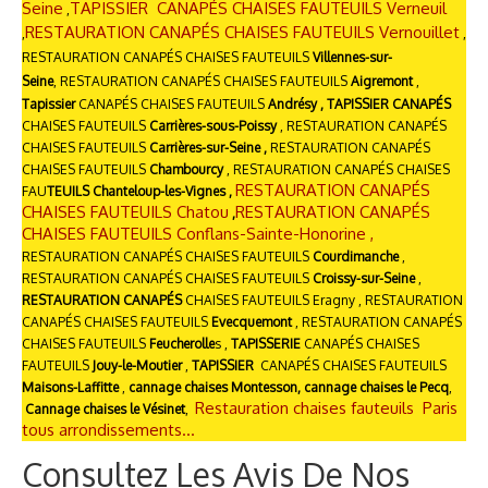
Seine
TAPISSIER CANAPÉS CHAISES FAUTEUILS Verneuil
,
RESTAURATION CANAPÉS CHAISES FAUTEUILS Vernouillet
,
,
RESTAURATION CANAPÉS CHAISES FAUTEUILS
Villennes-sur-
Seine
,
RESTAURATION CANAPÉS CHAISES FAUTEUILS
Aigremont
,
Tapissier
CANAPÉS CHAISES FAUTEUILS
Andrésy , TAPISSIER CANAPÉS
CHAISES FAUTEUILS
Carrières-sous-Poissy
, RESTAURATION CANAPÉS
CHAISES FAUTEUILS
Carrières-sur-Seine ,
RESTAURATION CANAPÉS
CHAISES FAUTEUILS
Chambourcy
, RESTAURATION CANAPÉS CHAISES
RESTAURATION CANAPÉS
FAU
TEUILS Chanteloup-les-Vignes ,
CHAISES FAUTEUILS Chatou
RESTAURATION CANAPÉS
,
CHAISES FAUTEUILS Conflans-Sainte-Honorine ,
RESTAURATION CANAPÉS CHAISES FAUTEUILS
Courdimanche
,
RESTAURATION CANAPÉS CHAISES FAUTEUILS
Croissy-sur-Seine
,
RESTAURATION CANAPÉS
CHAISES FAUTEUILS Eragny , RESTAURATION
CANAPÉS CHAISES FAUTEUILS
Evecquemont
, RESTAURATION CANAPÉS
CHAISES FAUTEUILS
Feucherolle
s ,
TAPISSERIE
CANAPÉS CHAISES
FAUTEUILS
Jouy-le-Moutier
,
TAPISSIER
CANAPÉS CHAISES FAUTEUILS
Maisons-Laffitte
,
cannage chaises Montesson, cannage chaises le Pecq
,
Restauration chaises fauteuils Paris
Cannage chaises le Vésinet
,
tous arrondissements...
Consultez Les Avis De Nos