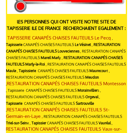
lES PERSONNES QUI ONT VISITE NOTRE SITE DE
TAPISSERIE ILE DE FRANCE RECHERCHAIENT EGALEMENT :
TAPISSERIE CANAPÉS CHAISES FAUTEUILS Le Pecq
,
Tapisserie
CANAPÉS CHAISES FAUTEUILS
Le Vésinet
,
RESTAURATION
CANAPÉS CHAISES FAUTEUILS Louveciennes
, RESTAURATION CANAPÉS
CHAISES FAUTEUILS
Mareil Marl
y ,
RESTAURATION CANAPÉS CHAISES
FAUTEUILS
Marly-le-Roi
, RESTAURATION CANAPÉS CHAISES FAUTEUILS
Maule
,
Tapissierie
CANAPÉS CHAISES FAUTEUILS
Maurecou
rt ,
RESTAURATION CANAPÉS CHAISES FAUTEUILS
Meudon
RESTAURATION CANAPÉS CHAISES FAUTEUILS Montesson
,
, Tapisserie CANAPÉS CHAISES FAUTEUILS
Morainvillier
s ,
RESTAURATION CANAPÉS CHAISES FAUTEUILS
Orgeval
,
Tapisserie
CANAPÉS CHAISES FAUTEUILS
Sartrouville
RESTAURATION CANAPÉS CHAISES FAUTEUILS St-
,
Germain-en-Laye ,
RESTAURATION CANAPÉS CHAISES FAUTEUILS
Triel-sur-Sein
e ,
Tapissier
CANAPÉS CHAISES FAUTEUILS
Vauréal
,
RESTAURATION CANAPÉS CHAISES FAUTEUILS Vaux-sur-