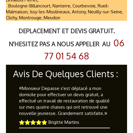
Boulogne-Billancourt, Nanterre, Courbevoie, Rueil-
Malmaison, Issy-les-Moulineaux, Antony, Neuilly-sur-Seine,
Clichy, Montrouge, Meudon
DEPLACEMENT ET DEVIS GRATUIT.
06
N'HESITEZ PAS A NOUS APPELER AU
77 01 54 68
Avis De Quelques Clients :
«
Monsieur Depasse s'est déplacé a mon
domicile pour effectuer un devis gratuit, a
effectué un travail de restauration de qualité
sur mes quatre chaises qui ont retrouvé une
»
nouvelle jeunesse. Grandement satisfaite.
Brigitte Martins