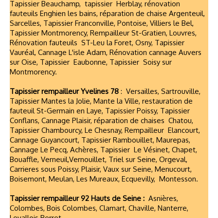
Tapissier Beauchamp, tapissier Herblay, rénovation
fauteuils Enghien les bains, réparation de chaise Argenteuil,
Sarcelles, Tapissier Franconville, Pontoise, Villiers le Bel,
Tapissier Montmorency, Rempailleur St-Gratien, Louvres,
Rénovation fauteuils ST-Leu la Foret, Osny, Tapissier
Vauréal, Cannage L'isle Adam, Rénovation cannage Auvers
sur Oise, Tapissier Eaubonne, Tapissier Soisy sur
Montmorency.
Tapissier rempailleur Yvelines 78
: Versailles, Sartrouville,
Tapissier Mantes la Jolie, Mante la Ville, restauration de
fauteuil St-Germain en Laye, Tapissier Poissy, Tapissier
Conflans, Cannage Plaisir, réparation de chaises Chatou,
Tapissier Chambourcy, Le Chesnay, Rempailleur Elancourt,
Cannage Guyancourt, Tapissier Rambouillet, Maurepas,
Cannage Le Pecq, Achères, Tapissier Le Vésinet, Chapet,
Bouaffle, Verneuil,Vernouillet, Triel sur Seine, Orgeval,
Carrieres sous Poissy, Plaisir, Vaux sur Seine, Menucourt,
Boisemont, Meulan, Les Mureaux, Ecquevilly, Montesson.
Tapissier rempailleur 92 Hauts de Seine :
Asnières,
Colombes, Bois Colombes, Clamart, Chaville, Nanterre,
Levallois Perret,