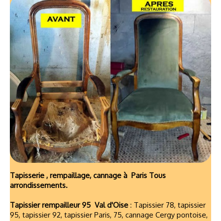
Tapisserie , rempaillage, cannage à Paris Tous
arrondissements.
Tapissier rempailleur 95 Val d'Oise
: Tapissier 78, tapissier
95, tapissier 92, tapissier Paris, 75, cannage Cergy pontoise,