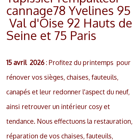
cannage78 Yvelines 95
Tapissier rempailleur 92 Hauts de Seine
▼
Val d'Oise 92 Hauts de
Tapissier Rempailleur 78 Yvelines
▼
Seine et 75 Paris
Tapissier rempailleur Val d'Oise 95
▼
Tapissier rempailleur 93 Seine Saint-Denis
▼
15 avril 2026
: Profitez du printemps pour
Cannage
▼
rénover vos sièges, chaises, fauteuils,
Restauration de fauteuils
canapés et leur redonner l'aspect du neuf,
Réparation chaises
ainsi retrouver un intérieur cosy et
Nos réalisations
tendance. Nous effectuons la restauration,
Contact
réparation de vos chaises, fauteuils,