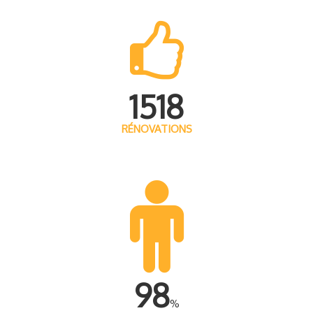
1518
RÉNOVATIONS
98
%